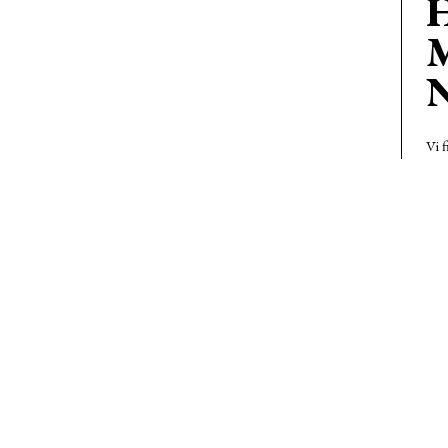
H
M
N
Vi f