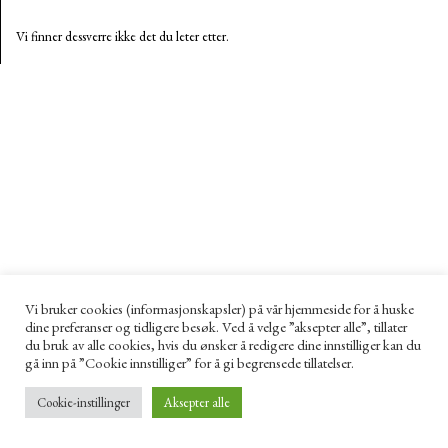
Vi finner dessverre ikke det du leter etter.
Vi bruker cookies (informasjonskapsler) på vår hjemmeside for å huske
dine preferanser og tidligere besøk. Ved å velge ”aksepter alle”, tillater
du bruk av alle cookies, hvis du ønsker å redigere dine innstilliger kan du
gå inn på ”Cookie innstilliger” for å gi begrensede tillatelser.
Cookie-instillinger
Aksepter alle