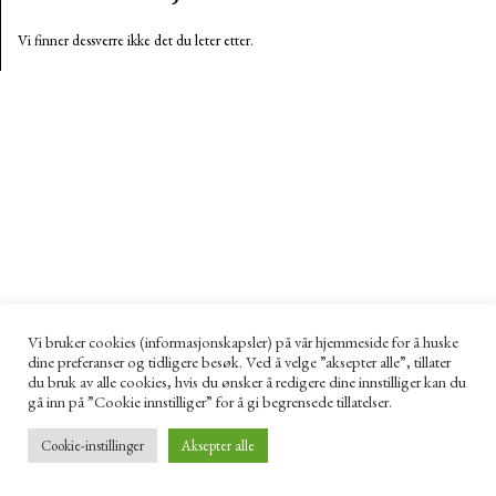
Vi finner dessverre ikke det du leter etter.
Vi bruker cookies (informasjonskapsler) på vår hjemmeside for å huske
dine preferanser og tidligere besøk. Ved å velge ”aksepter alle”, tillater
du bruk av alle cookies, hvis du ønsker å redigere dine innstilliger kan du
gå inn på ”Cookie innstilliger” for å gi begrensede tillatelser.
Cookie-instillinger
Aksepter alle