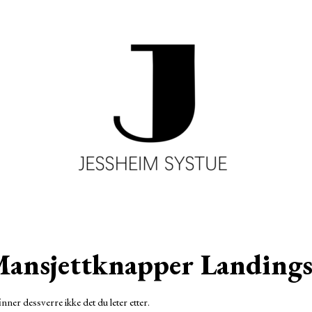
ansjettknapper Landingsd
inner dessverre ikke det du leter etter.