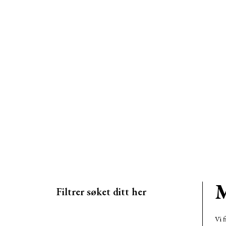
M
Filtrer søket ditt her
Vi f