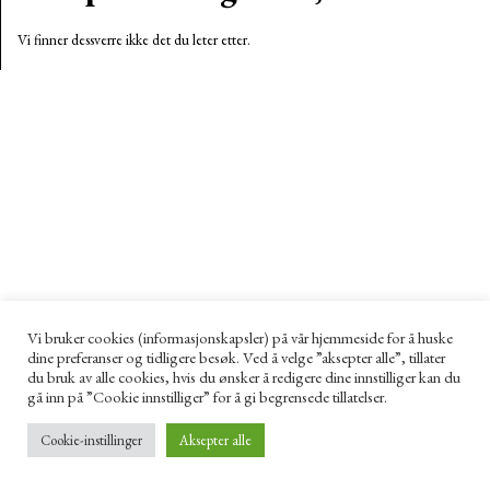
Vi finner dessverre ikke det du leter etter.
Vi bruker cookies (informasjonskapsler) på vår hjemmeside for å huske
dine preferanser og tidligere besøk. Ved å velge ”aksepter alle”, tillater
du bruk av alle cookies, hvis du ønsker å redigere dine innstilliger kan du
gå inn på ”Cookie innstilliger” for å gi begrensede tillatelser.
Cookie-instillinger
Aksepter alle