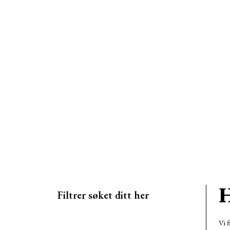
H
Filtrer søket ditt her
Vi f