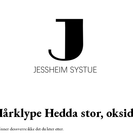
årklype Hedda stor, oksid
inner dessverre ikke det du leter etter.