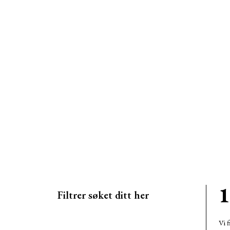
1
Filtrer søket ditt her
Vi f