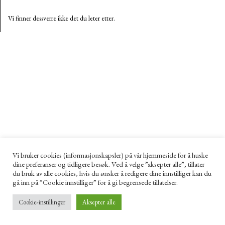
Vi finner dessverre ikke det du leter etter.
Vi bruker cookies (informasjonskapsler) på vår hjemmeside for å huske
dine preferanser og tidligere besøk. Ved å velge ”aksepter alle”, tillater
du bruk av alle cookies, hvis du ønsker å redigere dine innstilliger kan du
gå inn på ”Cookie innstilliger” for å gi begrensede tillatelser.
Cookie-instillinger
Aksepter alle