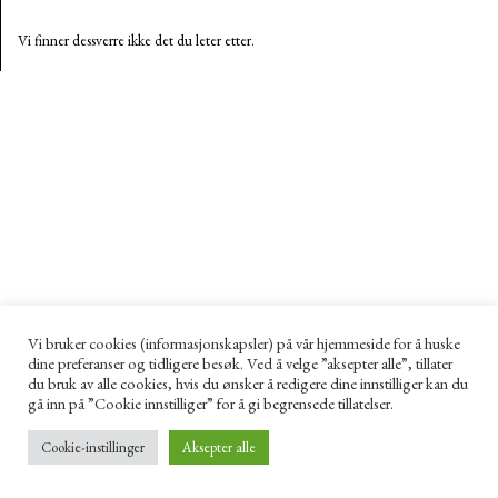
Vi finner dessverre ikke det du leter etter.
Vi bruker cookies (informasjonskapsler) på vår hjemmeside for å huske
dine preferanser og tidligere besøk. Ved å velge ”aksepter alle”, tillater
du bruk av alle cookies, hvis du ønsker å redigere dine innstilliger kan du
gå inn på ”Cookie innstilliger” for å gi begrensede tillatelser.
Cookie-instillinger
Aksepter alle