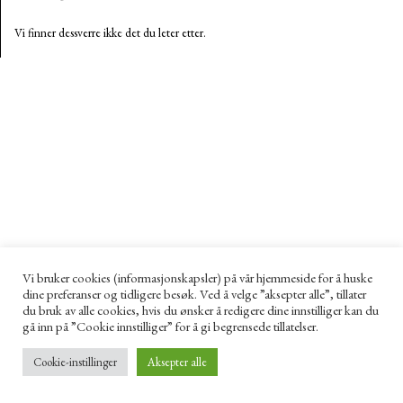
Vi finner dessverre ikke det du leter etter.
Vi bruker cookies (informasjonskapsler) på vår hjemmeside for å huske
dine preferanser og tidligere besøk. Ved å velge ”aksepter alle”, tillater
du bruk av alle cookies, hvis du ønsker å redigere dine innstilliger kan du
gå inn på ”Cookie innstilliger” for å gi begrensede tillatelser.
Cookie-instillinger
Aksepter alle