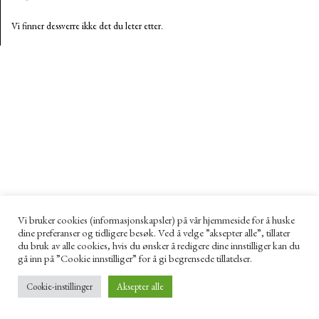
Vi finner dessverre ikke det du leter etter.
Vi bruker cookies (informasjonskapsler) på vår hjemmeside for å huske
dine preferanser og tidligere besøk. Ved å velge ”aksepter alle”, tillater
du bruk av alle cookies, hvis du ønsker å redigere dine innstilliger kan du
gå inn på ”Cookie innstilliger” for å gi begrensede tillatelser.
Cookie-instillinger
Aksepter alle