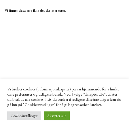
Vi finner dessverre ikke det du leter etter.
Vi bruker cookies (informasjonskapsler) på vår hjemmeside for å huske
dine preferanser og tidligere besøk. Ved å velge ”aksepter alle”, tillater
du bruk av alle cookies, hvis du ønsker å redigere dine innstilliger kan du
gå inn på ”Cookie innstilliger” for å gi begrensede tillatelser.
Cookie-instillinger
Aksepter alle