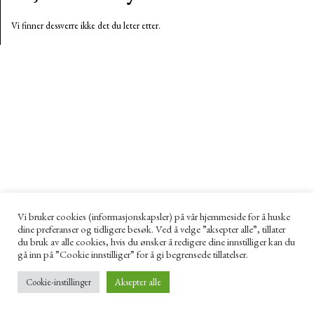
Vi finner dessverre ikke det du leter etter.
Vi bruker cookies (informasjonskapsler) på vår hjemmeside for å huske
dine preferanser og tidligere besøk. Ved å velge ”aksepter alle”, tillater
du bruk av alle cookies, hvis du ønsker å redigere dine innstilliger kan du
gå inn på ”Cookie innstilliger” for å gi begrensede tillatelser.
Cookie-instillinger
Aksepter alle