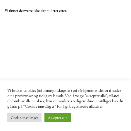
Vi finner dessverre ikke det du leter etter.
Vi bruker cookies (informasjonskapsler) på vår hjemmeside for å huske
dine preferanser og tidligere besøk. Ved å velge ”aksepter alle”, tillater
du bruk av alle cookies, hvis du ønsker å redigere dine innstilliger kan du
gå inn på ”Cookie innstilliger” for å gi begrensede tillatelser.
Cookie-instillinger
Aksepter alle