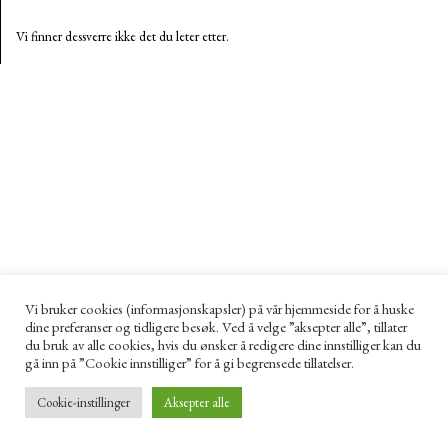
Vi finner dessverre ikke det du leter etter.
Vi bruker cookies (informasjonskapsler) på vår hjemmeside for å huske
dine preferanser og tidligere besøk. Ved å velge ”aksepter alle”, tillater
du bruk av alle cookies, hvis du ønsker å redigere dine innstilliger kan du
gå inn på ”Cookie innstilliger” for å gi begrensede tillatelser.
Cookie-instillinger
Aksepter alle