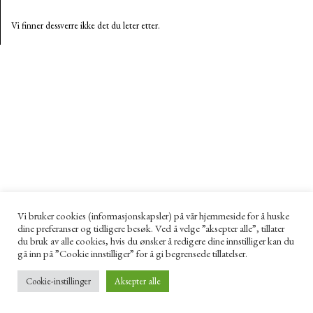
Vi finner dessverre ikke det du leter etter.
Vi bruker cookies (informasjonskapsler) på vår hjemmeside for å huske
dine preferanser og tidligere besøk. Ved å velge ”aksepter alle”, tillater
du bruk av alle cookies, hvis du ønsker å redigere dine innstilliger kan du
gå inn på ”Cookie innstilliger” for å gi begrensede tillatelser.
Cookie-instillinger
Aksepter alle