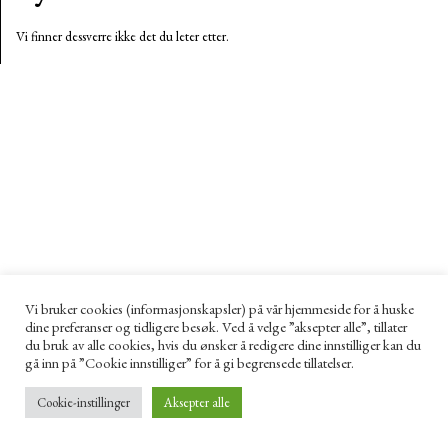
Vi finner dessverre ikke det du leter etter.
Vi bruker cookies (informasjonskapsler) på vår hjemmeside for å huske
dine preferanser og tidligere besøk. Ved å velge ”aksepter alle”, tillater
du bruk av alle cookies, hvis du ønsker å redigere dine innstilliger kan du
gå inn på ”Cookie innstilliger” for å gi begrensede tillatelser.
Cookie-instillinger
Aksepter alle