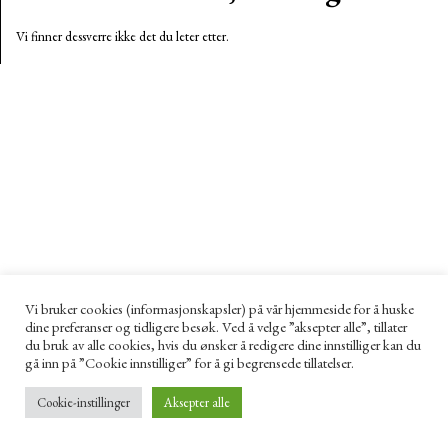
Vi finner dessverre ikke det du leter etter.
Vi bruker cookies (informasjonskapsler) på vår hjemmeside for å huske
dine preferanser og tidligere besøk. Ved å velge ”aksepter alle”, tillater
du bruk av alle cookies, hvis du ønsker å redigere dine innstilliger kan du
gå inn på ”Cookie innstilliger” for å gi begrensede tillatelser.
Cookie-instillinger
Aksepter alle